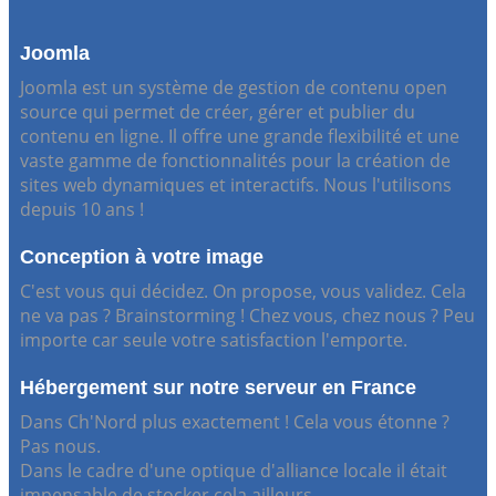
Joomla
Joomla est un système de gestion de contenu open
source qui permet de créer, gérer et publier du
contenu en ligne. Il offre une grande flexibilité et une
vaste gamme de fonctionnalités pour la création de
sites web dynamiques et interactifs. Nous l'utilisons
depuis 10 ans !
Conception à votre image
C'est vous qui décidez. On propose, vous validez. Cela
ne va pas ? Brainstorming ! Chez vous, chez nous ? Peu
importe car seule votre satisfaction l'emporte.
Hébergement sur notre serveur en France
Dans Ch'Nord plus exactement ! Cela vous étonne ?
Pas nous.
Dans le cadre d'une optique d'alliance locale il était
impensable de stocker cela ailleurs.