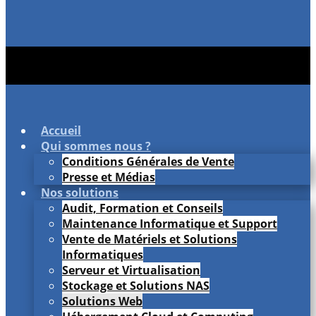
Accueil
Qui sommes nous ?
Conditions Générales de Vente
Presse et Médias
Nos solutions
Audit, Formation et Conseils
Maintenance Informatique et Support
Vente de Matériels et Solutions
Informatiques
Serveur et Virtualisation
Stockage et Solutions NAS
Solutions Web