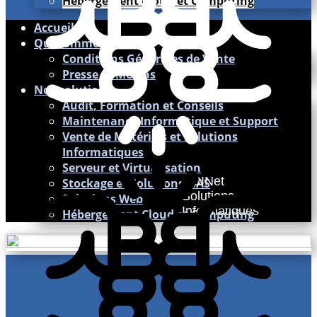
Hébergement Cloud et Computing
Accueil
Qui sommes nous ?
Conditions Générales de Vente
Presse et Médias
Nos solutions
Audit, Formation et Conseils
Maintenance Informatique et Support
Vente de Matériels et Solutions
Informatiques
Serveur et Virtualisation
GCINet
Stockage et Solutions NAS
Solutions
Solutions Web
Informatiques
Hébergement Cloud et Computing